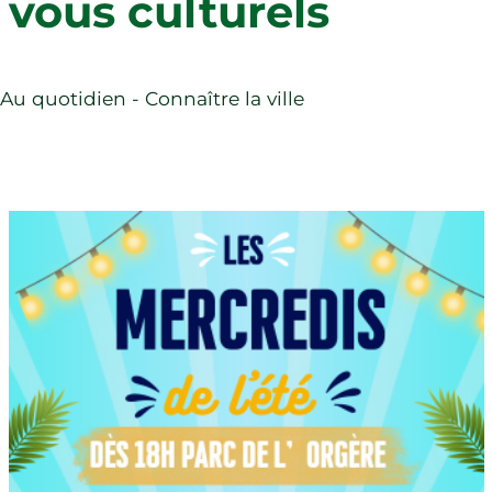
vous culturels
Publications
Agenda
Médiathèque Albert Camus
Les associations éducatives et scolaires
Contact
Fil d'Ariane
Au quotidien - Connaître la ville
Rechercher
Image