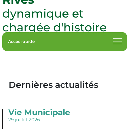
Publications
Agenda
Médiathèque Albert Camus
Les associations éducatives et scolaires
dynamique et
Contact
chargée d'histoire
Accès rapide
Rechercher
Dernières actualités
Vie Municipale
29 juillet 2026