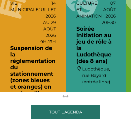
VIE
14
CULTURE
07
MUNICIPALE
JUILLET
ET
AOÛT
2026
ANIMATION
2026
AU 29
20H30
Soirée
AOÛT
initiation au
2026
jeu de rôle à
9H-19H
Suspension de
la
la
Ludothèque
réglementation
(dès 8 ans)
du
Ludothèque,
stationnement
rue Bayard
(zones bleues
(entrée libre)
et oranges) en
centre-ville
En centre-ville
TOUT L'AGENDA
Copyright © 2023 Ville de Rives