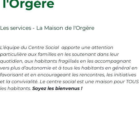
l'Orgère
Publications
Agenda
Médiathèque Albert Camus
Les associations éducatives et scolaires
Contact
Fil d'Ariane
Les services - La Maison de l'Orgère
L’équipe du Centre Social apporte une attention
Rechercher
particulière aux familles en les soutenant dans leur
quotidien, aux habitants fragilisés en les accompagnant
vers plus d’autonomie et à tous les habitants en général en
favorisant et en encourageant les rencontres, les initiatives
et la convivialité. Le centre social est une maison pour TOUS
les habitants.
Soyez les bienvenus !